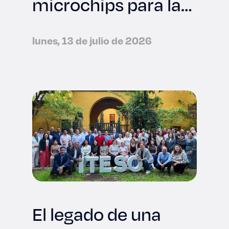
microchips para la
industria
tecnológica
lunes, 13 de julio de 2026
internacional
El legado de una