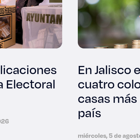
licaciones
En Jalisco 
 Electoral
cuatro colo
casas más 
país
2026
miércoles, 5 de agos