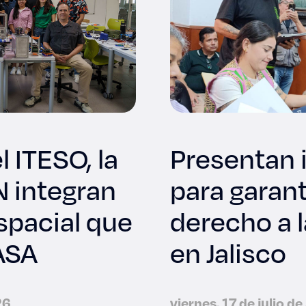
l ITESO, la
Presentan i
N integran
para garant
spacial que
derecho a 
NASA
en Jalisco
26
viernes, 17 de julio d