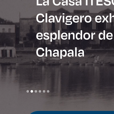
La Casa ITE
Clavigero exh
esplendor de
Enlac
Aspir
Chapala
Becas
Gradu
CRUC
Derec