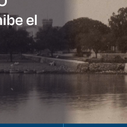
SO
ibe el
es de interés
Lo más buscado
antes
Carreras
Derecho
aciones
Prepa ITESO
E
Becas
ho
Sustentabilidad