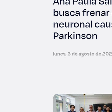
Ana Paula Sa
busca frenar 
neuronal cau
Parkinson
lunes, 3 de agosto de 20