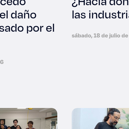
lcedo
¿Hacia dónd
el daño
las industr
sado por el
sábado, 18 de julio d
26