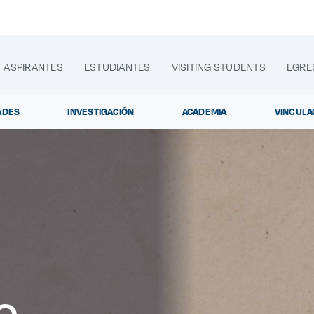
ASPIRANTES
ESTUDIANTES
VISITING STUDENTS
EGRE
ADES
INVESTIGACIÓN
ACADEMIA
VINCULA
lora sitios web, programas académicos, actividades y noti
Diplomados y Cur
|