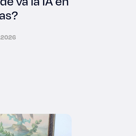
e va la IA en
ias?
e 2026