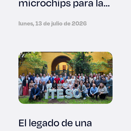
microchips para la
industria
tecnológica
lunes, 13 de julio de 2026
internacional
El legado de una