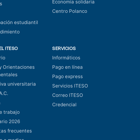
Economía solidaria
s
Centro Polanco
pación estudiantil
dimiento
EL ITESO
SERVICIOS
rio
Informáticos
y Orientaciones
Pago en línea
entales
Pago express
va universitaria
Servicios ITESO
A.C.
Correo ITESO
a
Credencial
e trabajo
ario 2026
as frecuentes