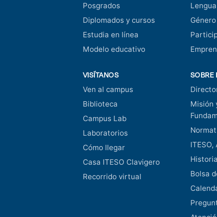
Posgrados
Lengua
Diplomados y cursos
Género
Estudia en línea
Partici
Modelo educativo
Empren
VISÍTANOS
SOBRE 
Ven al campus
Directo
Biblioteca
Misión 
Fundam
Campus Lab
Normati
Laboratorios
ITESO, 
Cómo llegar
Histori
Casa ITESO Clavigero
Bolsa d
Recorrido virtual
Calend
Pregunt