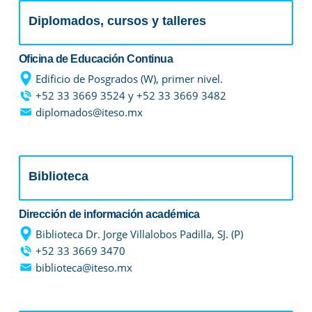
Diplomados, cursos y talleres
Oficina de Educación Continua
es de interés
Lo más buscado
Edificio de Posgrados (W), primer nivel.
+52 33 3669 3524 y +52 33 3669 3482
diplomados@iteso.mx
antes
Carreras
Derecho
Biblioteca
aciones
Prepa ITESO
Dirección de información académica
E
Becas
Biblioteca Dr. Jorge Villalobos Padilla, SJ. (P)
+52 33 3669 3470
biblioteca@iteso.mx
ho
Sustentabilidad