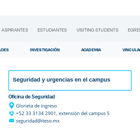
ASPIRANTES
ESTUDIANTES
VISITING STUDENTS
EGRE
ADES
INVESTIGACIÓN
ACADEMIA
VINCULA
Seguridad y urgencias en el campus
lora sitios web, programas académicos, actividades y noti
Oficina de Seguridad
Glorieta de ingreso
+52 33 3134 2901, extensión del campus 5
Diplom
|
seguridad@iteso.mx