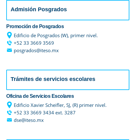
Admisión Posgrados
Promoción de Posgrados
Enlac
Edificio de Posgrados (W), primer nivel.
+52 33 3669 3569
posgrados@iteso.mx
Aspir
Becas
Trámites de servicios escolares
Gradu
Oficina de Servicios Escolares
CRUC
Edificio Xavier Scheifler, SJ, (R) primer nivel.
+52 33 3669 3434 ext. 3287
dse@iteso.mx
Derec