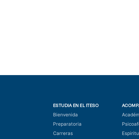
ESTUDIA EN EL ITESO
ACOMP
Bienvenida
Académ
Preparatoria
Psicoaf
Carreras
Espiritu