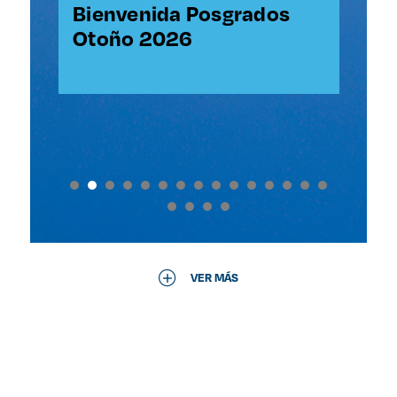
Poniente/Evento virtual
SJ
Bienvenida Posgrados
Mi
Otoño 2026
VER MÁS