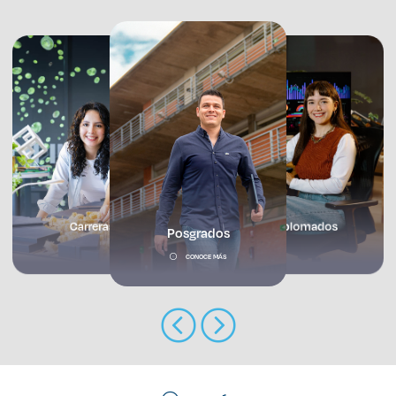
Enlaces de interés
Aspirantes
Becas
Graduaciones
CRUCE
Prepa
Carreras
Diplomados
Posgrados
Derecho
CONOCE MÁS
Lo más buscado
Carreras