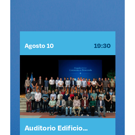
:30
Agosto 10
19:30
Ag
l
Auditorio Edificio
Au