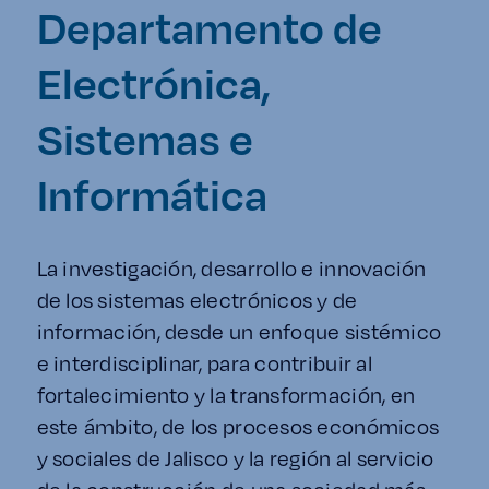
Enlaces de interés
Departamento de
Electrónica,
Aspirantes
Sistemas e
Becas
Informática
Graduaciones
CRUCE
La investigación, desarrollo e innovación
de los sistemas electrónicos y de
Derecho
información, desde un enfoque sistémico
e interdisciplinar, para contribuir al
Lo más buscado
fortalecimiento y la transformación, en
este ámbito, de los procesos económicos
Carreras
y sociales de Jalisco y la región al servicio