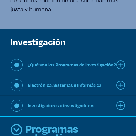
de la construcción de una sociedad más
Derecho
justa y humana.
Prepa ITESO
Investigación
Becas
Sustentabilidad
¿Qué son los Programas de Investigación?
Electrónica, Sistemas e Informática
Investigadoras e investigadores
Programas