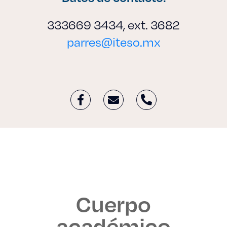
333669 3434, ext. 3682
parres@iteso.mx
Cuerpo
académico