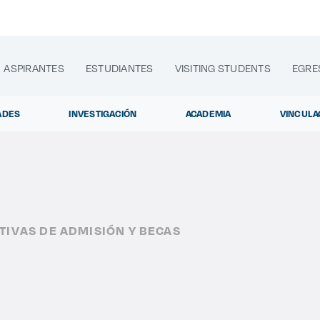
ASPIRANTES
ESTUDIANTES
VISITING STUDENTS
EGRE
ADES
INVESTIGACIÓN
ACADEMIA
VINCULA
lora sitios web, programas académicos, actividades y noti
TIVAS DE ADMISIÓN Y BECAS
Diplom
|