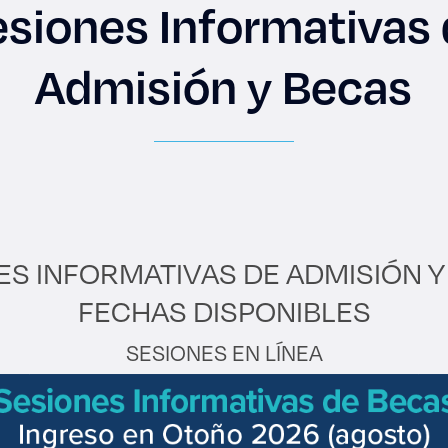
siones Informativas
Admisión y Becas
es de interés
Lo más buscado
antes
Carreras
Derecho
ES INFORMATIVAS DE ADMISIÓN Y 
aciones
Prepa ITESO
FECHAS DISPONIBLES
E
Becas
SESIONES EN LÍNEA
ho
Sustentabilidad