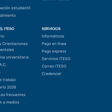
pación estudiantil
dimiento
EL ITESO
SERVICIOS
rio
Informáticos
y Orientaciones
Pago en línea
entales
Pago express
va universitaria
Servicios ITESO
A.C.
Correo ITESO
a
Credencial
e trabajo
ario 2026
as frecuentes
n a medios