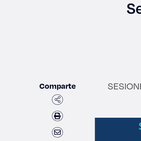
Se
Enlac
Aspir
Becas
SESION
Comparte
Gradu
CRUC
Derec