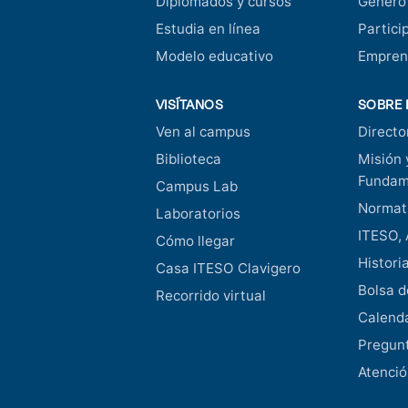
Diplomados y cursos
Género
Estudia en línea
Partici
Modelo educativo
Empren
VISÍTANOS
SOBRE 
Ven al campus
Directo
Biblioteca
Misión 
Fundam
Campus Lab
Normati
Laboratorios
ITESO, 
Cómo llegar
Histori
Casa ITESO Clavigero
Bolsa d
Recorrido virtual
Calend
Pregunt
Atenció