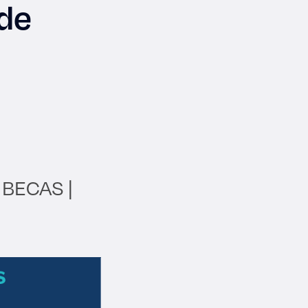
 de
BECAS |