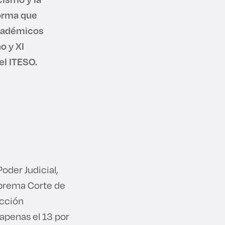
forma que
académicos
o y XI
el ITESO.
oder Judicial,
uprema Corte de
ección
apenas el 13 por