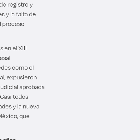
de registro y
 y la falta de
l proceso
en el XIII
esal
sedes como el
al, expusieron
judicial aprobada
 Casi todos
ades y la nueva
México, que