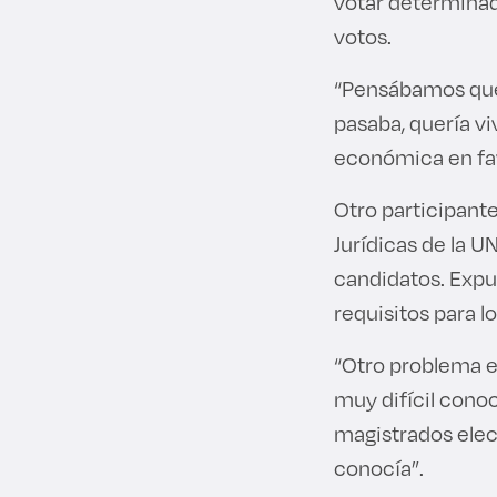
votar determinad
votos.
“Pensábamos que 
pasaba, quería viv
económica en fav
Otro participante
Jurídicas de la U
candidatos. Expus
requisitos para l
“Otro problema e
muy difícil conoc
magistrados electo
conocía”.