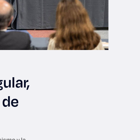
ular,
 de
cismo y la