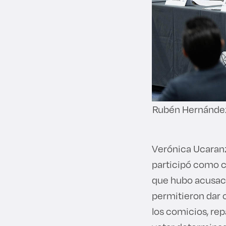
Rubén Hernández V
Verónica Ucaranz
participó como ca
que hubo acusacio
permitieron dar c
los comicios, rep