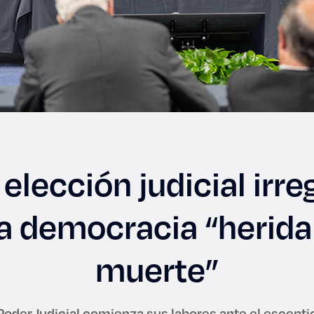
 elección judicial irreg
a democracia “herida
muerte”
Poder Judicial comienza sus labores ante el escepti