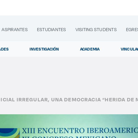
ASPIRANTES
ESTUDIANTES
VISITING STUDENTS
EGRE
ADES
INVESTIGACIÓN
ACADEMIA
VINCULA
lora sitios web, programas académicos, actividades y noti
DICIAL IRREGULAR, UNA DEMOCRACIA “HERIDA DE
Diplomados y Curso
|