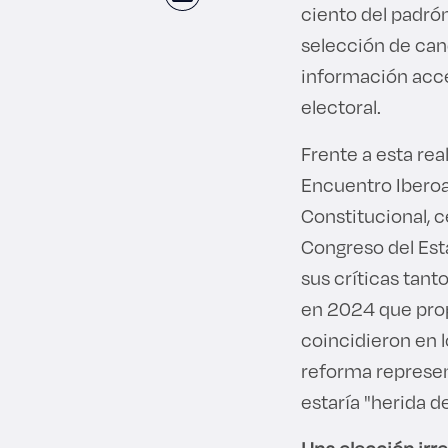
ciento del padrón
selección de cand
información acce
electoral.
Frente a esta rea
Encuentro Ibero
Constitucional, c
Congreso del Esta
sus críticas tant
en 2024 que prop
coincidieron en l
reforma represen
estaría "herida 