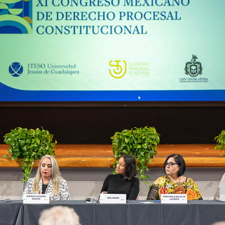
es de interés
Lo más buscado
antes
Carreras
Derecho
aciones
Prepa ITESO
E
Becas
ho
Sustentabilidad