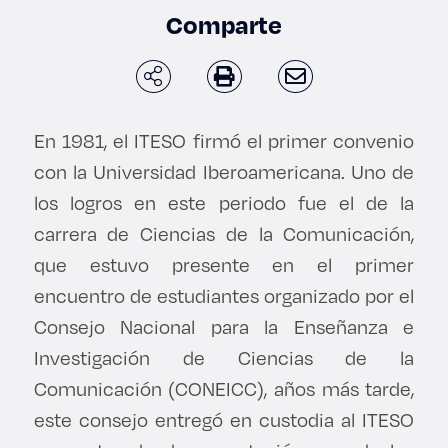
Enlaces de interés
Comparte
Aspirantes
Becas
En 1981, el ITESO firmó el primer convenio
con la Universidad Iberoamericana. Uno de
Graduaciones
los logros en este periodo fue el de la
CRUCE
carrera de Ciencias de la Comunicación,
que estuvo presente en el primer
Derecho
encuentro de estudiantes organizado por el
Consejo Nacional para la Enseñanza e
Lo más buscado
Investigación de Ciencias de la
Comunicación (CONEICC), años más tarde,
Carreras
este consejo entregó en custodia al ITESO