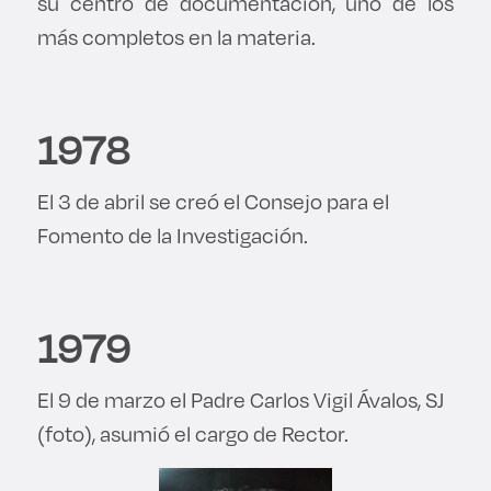
su centro de documentación, uno de los
Derecho
más completos en la materia.
Prepa ITESO
1978
Becas
El 3 de abril se creó el Consejo para el
Sustentabilidad
Fomento de la Investigación.
1979
El 9 de marzo el Padre Carlos Vigil Ávalos, SJ
(foto), asumió el cargo de Rector.