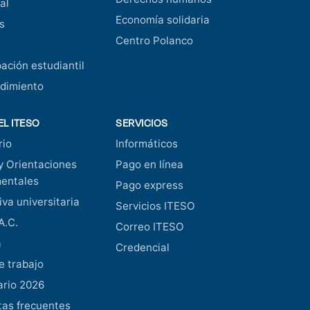
al
Economía solidaria
s
Centro Polanco
pación estudiantil
dimiento
EL ITESO
SERVICIOS
rio
Informáticos
y Orientaciones
Pago en línea
entales
Pago express
va universitaria
Servicios ITESO
A.C.
Correo ITESO
a
Credencial
e trabajo
ario 2026
as frecuentes