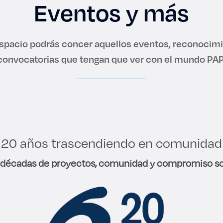
Eventos y más
espacio podrás concer aquellos eventos, reconocimi
es de interés
Lo más buscado
convocatorias que tengan que ver con el mundo PAP
antes
Carreras
Derecho
20 años trascendiendo en comunidad
aciones
Prepa ITESO
 décadas de proyectos, comunidad y compromiso soc
E
Becas
ho
Sustentabilidad