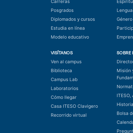
Carreras
Espiritu
Posgrados
Lengua
Diplomados y cursos
Género
Estudia en línea
Partici
Modelo educativo
Empren
VISÍTANOS
SOBRE 
Ven al campus
Directo
Biblioteca
Misión 
Fundam
Campus Lab
Normati
Laboratorios
ITESO, 
Cómo llegar
Histori
Casa ITESO Clavigero
Bolsa d
Recorrido virtual
Calend
Pregunt