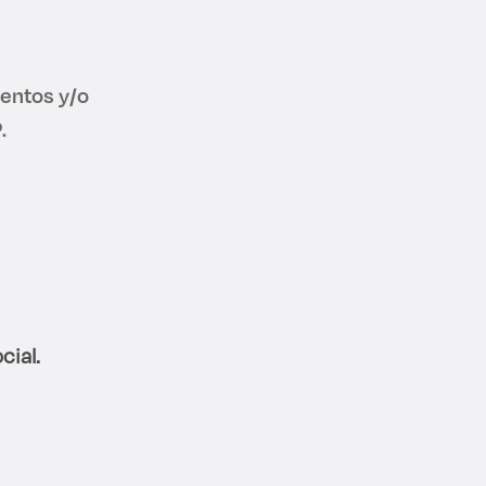
entos y/o
.
ial.