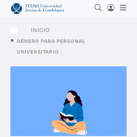
INICIO
GÉNERO PARA PERSONAL
Explora sitios web, programas académicos,
UNIVERSITARIO
actividades y noticias
Dip
|