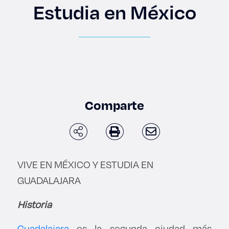
Enlaces de interés
Estudia en México
Aspirantes
Becas
Graduaciones
Comparte
CRUCE
Derecho
VIVE EN MÉXICO Y ESTUDIA EN
GUADALAJARA
Lo más buscado
Historia
Carreras
Guadalajara
es la segunda ciudad más