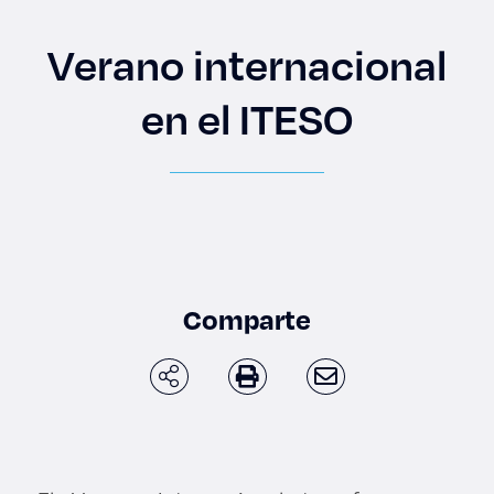
Enlaces de interés
Verano internacional
Aspirantes
en el ITESO
Becas
Graduaciones
CRUCE
Derecho
Comparte
Lo más buscado
Carreras