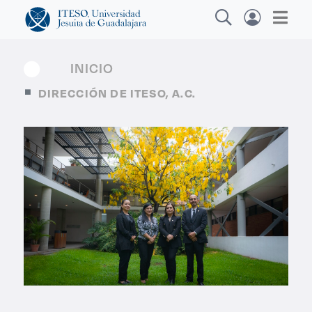
INICIO
DIRECCIÓN DE ITESO, A.C.
Explora sitios web, programas académicos,
actividades y noticias
Diploma
|