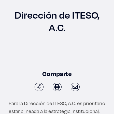
Enlaces de interés
Dirección de ITESO,
Aspirantes
A.C.
Becas
Graduaciones
CRUCE
Derecho
Comparte
Lo más buscado
Para la Dirección de ITESO, A.C. es prioritario
Carreras
estar alineada a la estrategia institucional,