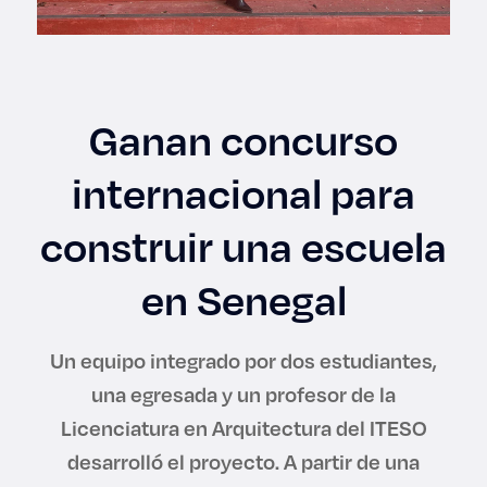
Enlaces de interés
Aspirantes
Ganan concurso
Becas
internacional para
Graduaciones
construir una escuela
CRUCE
en Senegal
Derecho
Un equipo integrado por dos estudiantes,
Lo más buscado
una egresada y un profesor de la
Licenciatura en Arquitectura del ITESO
Carreras
desarrolló el proyecto. A partir de una