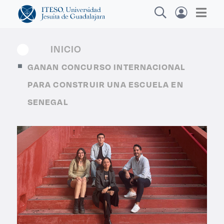
INICIO
GANAN CONCURSO INTERNACIONAL
Explora sitios web, programas académicos,
PARA CONSTRUIR UNA ESCUELA EN
actividades y noticias
SENEGAL
Diplomados y Cursos
|