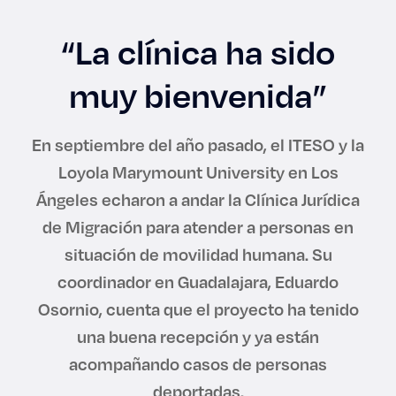
Enlaces de interés
“La clínica ha sido
Aspirantes
muy bienvenida”
Becas
En septiembre del año pasado, el ITESO y la
Graduaciones
Loyola Marymount University en Los
Ángeles echaron a andar la Clínica Jurídica
CRUCE
de Migración para atender a personas en
Derecho
situación de movilidad humana. Su
coordinador en Guadalajara, Eduardo
Osornio, cuenta que el proyecto ha tenido
Lo más buscado
una buena recepción y ya están
acompañando casos de personas
Carreras
deportadas.