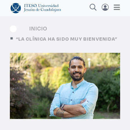
INICIO
“LA CLÍNICA HA SIDO MUY BIENVENIDA”
Explora sitios web, programas académicos,
actividades y noticias
Diplomados y Curs
|