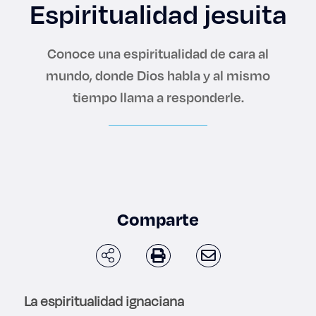
Enlaces de interés
Espiritualidad jesuita
Aspirantes
Conoce una espiritualidad de cara al
mundo, donde Dios habla y al mismo
Becas
tiempo llama a responderle.
Graduaciones
CRUCE
Derecho
Comparte
Lo más buscado
Carreras
La espiritualidad ignaciana