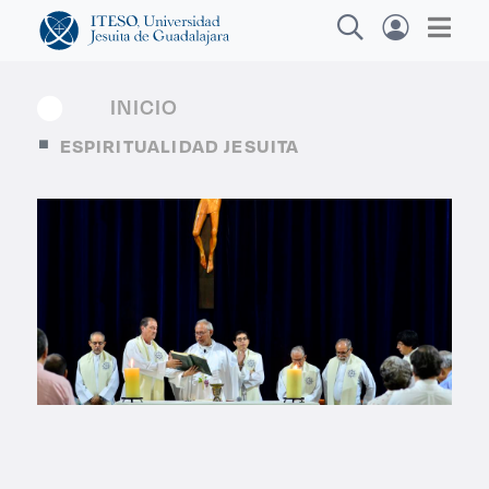
INICIO
ESPIRITUALIDAD JESUITA
Explora sitios web, programas académicos,
actividades y noticias
Diplomados
|