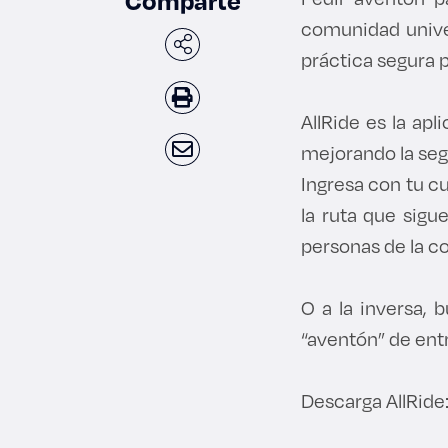
Comparte
comunidad univer
práctica segura p
AllRide es la apl
mejorando la seg
Ingresa con tu cue
la ruta que sigu
personas de la c
O a la inversa, 
“aventón” de entr
Descarga AllRide