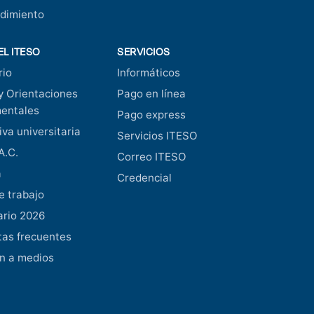
dimiento
EL ITESO
SERVICIOS
rio
Informáticos
y Orientaciones
Pago en línea
entales
Pago express
va universitaria
Servicios ITESO
A.C.
Correo ITESO
a
Credencial
e trabajo
ario 2026
as frecuentes
n a medios