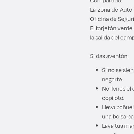
Compartido.
La zona de Auto 
Oficina de Segur
El tarjetón verde
la salida del cam
Si das aventón:
Si no se sie
negarte.
No llenes el
copiloto.
Lleva pañuel
una bolsa pa
Lava tus man