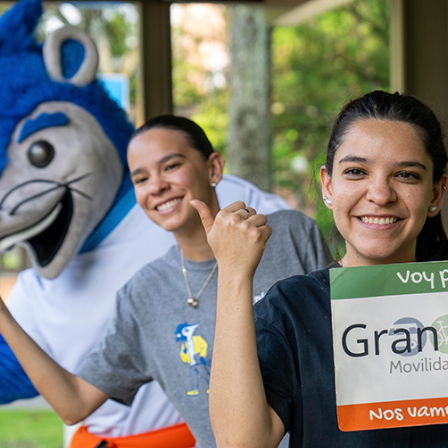
es de interés
Lo más buscado
antes
Carreras
Derecho
aciones
Prepa ITESO
E
Becas
ho
Sustentabilidad