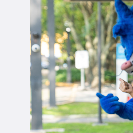
Enlac
Aspir
Becas
Gradu
CRUC
Derec