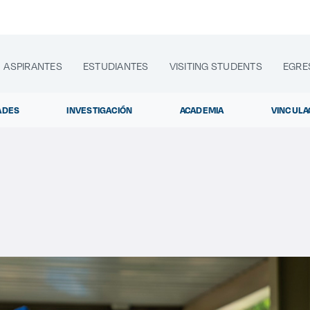
ASPIRANTES
ESTUDIANTES
VISITING STUDENTS
EGRE
ADES
INVESTIGACIÓN
ACADEMIA
VINCULA
lora sitios web, programas académicos, actividades y noti
Diplomados y C
|