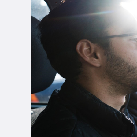
Enlac
Aspir
Becas
Gradu
CRUC
Derec