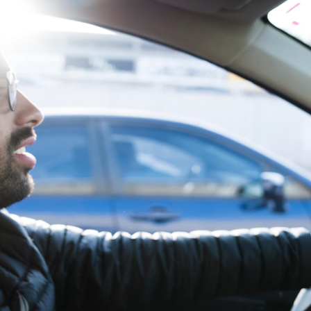
es de interés
Lo más buscado
antes
Carreras
Derecho
aciones
Prepa ITESO
E
Becas
ho
Sustentabilidad