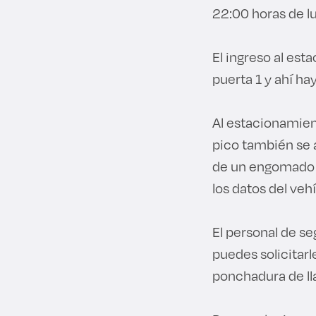
22:00 horas de l
El ingreso al est
puerta 1 y ahí ha
Al estacionamient
pico también se a
de un engomado q
los datos del vehí
El personal de s
puedes solicitar
ponchadura de lla