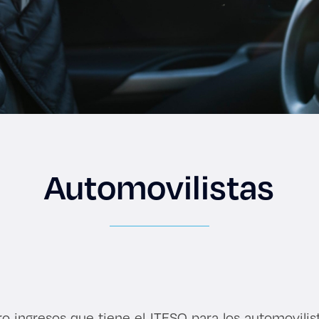
Automovilistas
o ingresos que tiene el ITESO para los automovili