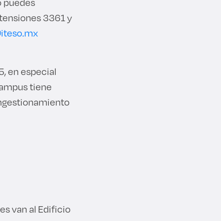
o puedes
extensiones 3361 y
iteso.mx
5, en especial
 campus tiene
ongestionamiento
s van al Edificio