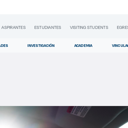
ASPIRANTES
ESTUDIANTES
VISITING STUDENTS
EGRE
ADES
INVESTIGACIÓN
ACADEMIA
VINCULA
lora sitios web, programas académicos, actividades y noti
Diplomados y Cur
|