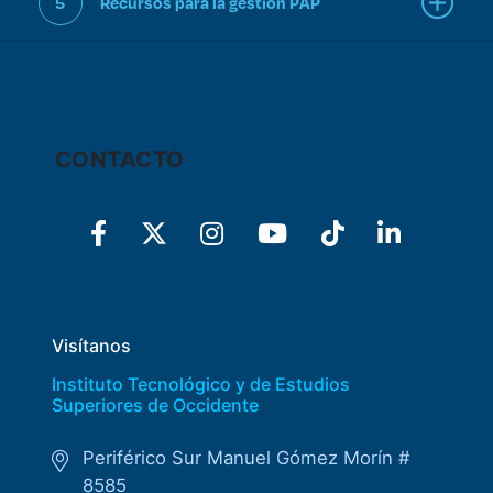
Enlaces de interés
5
Recursos para la gestión PAP
Aspirantes
Becas
CONTACTO
Graduaciones
CRUCE
Derecho
Visítanos
Instituto Tecnológico y de Estudios
Lo más buscado
Superiores de Occidente
Carreras
Periférico Sur Manuel Gómez Morín #
8585