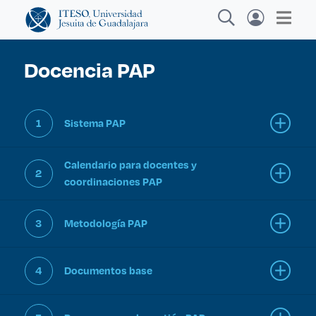
Docencia PAP
Explora sitios web, programas académicos,
1
Sistema PAP
actividades y noticias
Calendario para docentes y
2
coordinaciones PAP
Diplomados
|
3
Metodología PAP
4
Documentos base