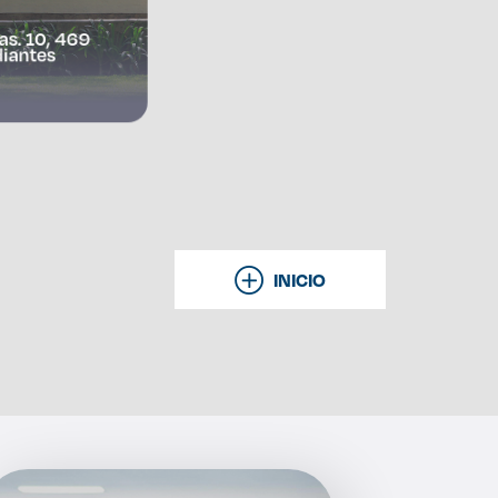
as. 10, 469
iantes
INICIO