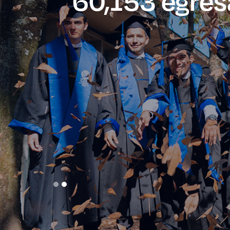
Enlac
Aspir
Becas
Gradu
CRUC
Derec