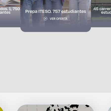
34 posgrados. 688
os. 1, 750
45 carrer
estudiantes
Prepa ITESO. 757 estudiantes
iantes
estud
VER OFERTA