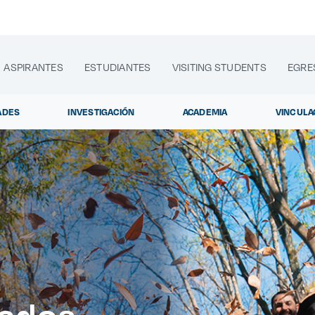
ASPIRANTES
ESTUDIANTES
VISITING STUDENTS
EGRE
ADES
INVESTIGACIÓN
ACADEMIA
VINCULA
lora sitios web, programas académicos, actividades y noti
Diplomados y Cursos