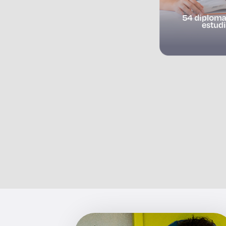
54 diplomad
estud