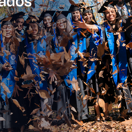
es de interés
Lo más buscado
antes
Carreras
Derecho
aciones
Prepa ITESO
E
Becas
ho
Sustentabilidad