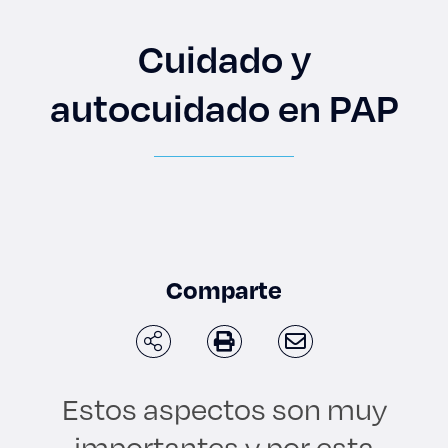
Enlaces de interés
Cuidado y
Aspirantes
autocuidado en PAP
Becas
Graduaciones
CRUCE
Derecho
Comparte
Lo más buscado
Estos aspectos son muy
Carreras
importantes y por esta