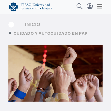
INICIO
CUIDADO Y AUTOCUIDADO EN PAP
Explora sitios web, programas académicos,
actividades y noticias
Diplomado
|