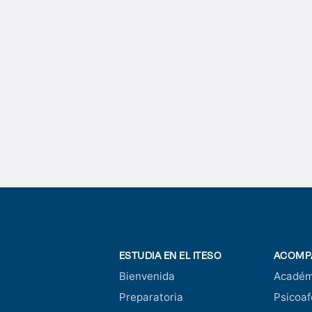
ESTUDIA EN EL ITESO
ACOMP
Bienvenida
Académ
Preparatoria
Psicoaf