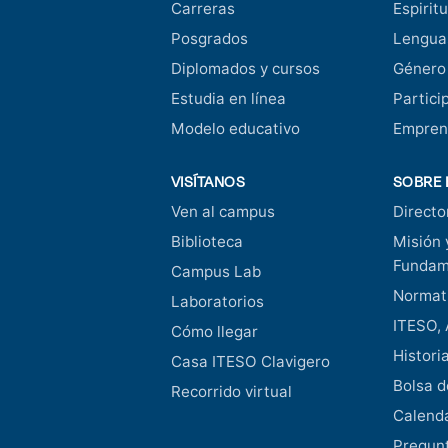
Carreras
Espiritu
Posgrados
Lengua
Diplomados y cursos
Género
Estudia en línea
Partici
Modelo educativo
Empren
VISÍTANOS
SOBRE 
Ven al campus
Directo
Biblioteca
Misión 
Fundam
Campus Lab
Normati
Laboratorios
ITESO, 
Cómo llegar
Histori
Casa ITESO Clavigero
Bolsa d
Recorrido virtual
Calend
Pregunt