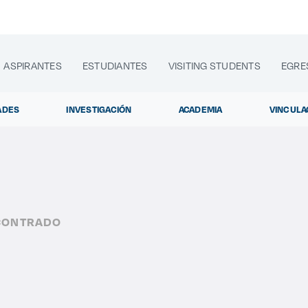
ASPIRANTES
ESTUDIANTES
VISITING STUDENTS
EGRE
ADES
INVESTIGACIÓN
ACADEMIA
VINCULA
lora sitios web, programas académicos, actividades y noti
CONTRADO
Dipl
|