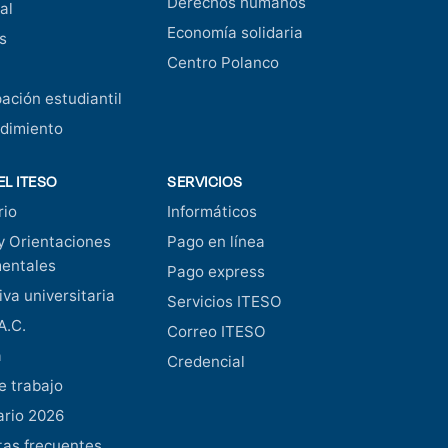
Derechos humanos
al
Economía solidaria
s
Centro Polanco
pación estudiantil
dimiento
EL ITESO
SERVICIOS
rio
Informáticos
y Orientaciones
Pago en línea
entales
Pago express
va universitaria
Servicios ITESO
A.C.
Correo ITESO
a
Credencial
e trabajo
ario 2026
as frecuentes