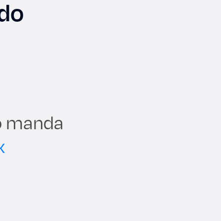
ado
io manda
x