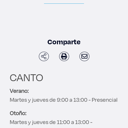
Enlaces de interés
Aspirantes
Becas
Comparte
Graduaciones
CRUCE
CANTO
Derecho
Verano:
Martes y jueves de 9:00 a 13:00 - Presencial
Lo más buscado
Otoño:
Carreras
Martes y jueves de 11:00 a 13:00 -